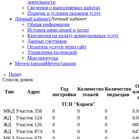
деятельности
Сведения о выполняемых работах
Порядок и условия оказания услуг
Личный кабинет
Личный кабинет
Общая информация
История начислений и оплат
Квитанция на оплату коммунальных услуг
Данные счетчиков
Оплатить услуги через сайт
Управление подпиской
Мои пропуска
Метеостанция
Метеостанция
←
Назад
Список домов
О
Год
Количество
Количество
Тип
Адрес
пл
постройки
этажей
подъездов
ТСН "Караси"
МКД
Участок 358
0
0
0
0.0
ЖД
Участок 124
0
0
0
0.0
ЖД
Участок 126
0
0
0
60
ЖД
Участок 87А
0
0
0
64
МКД
Участок 87Б
0
0
0
64