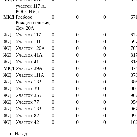
участок 117 А,
РОССИЯ, с.
МКД
Глебово,
0
0
0
67
Рождественская,
Дом 20А
ЖД
Участок 117
0
0
0
67
ЖД
Участок 111
0
0
0
69
ЖД
Участок 126А
0
0
0
70
ЖД
Участок 41А
0
0
0
81
ЖД
Участок 41
0
0
0
81
МКД
Участок 39А
0
0
0
87
ЖД
Участок 111А
0
0
0
87
ЖД
Участок 132
0
0
0
88
ЖД
Участок 39
0
0
0
90
ЖД
Участок 355
0
0
0
90
ЖД
Участок 77
0
0
0
95
ЖД
Участок 133
0
0
0
96
ЖД
Участок 82
0
0
0
99
ЖД
Участок 42
0
0
0
10
Назад