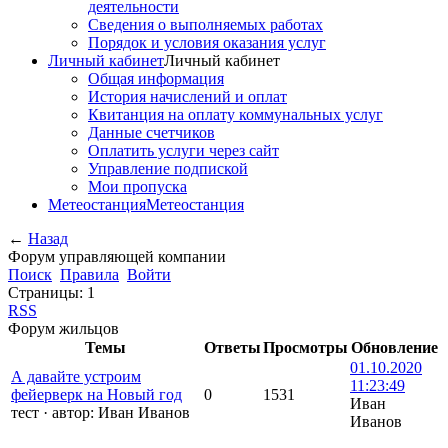
деятельности
Сведения о выполняемых работах
Порядок и условия оказания услуг
Личный кабинет
Личный кабинет
Общая информация
История начислений и оплат
Квитанция на оплату коммунальных услуг
Данные счетчиков
Оплатить услуги через сайт
Управление подпиской
Мои пропуска
Метеостанция
Метеостанция
←
Назад
Форум управляющей компании
Поиск
Правила
Войти
Страницы:
1
RSS
Форум жильцов
Темы
Ответы
Просмотры
Обновление
01.10.2020
А давайте устроим
11:23:49
фейерверк на Новый год
0
1531
Иван
тест
·
автор:
Иван Иванов
Иванов